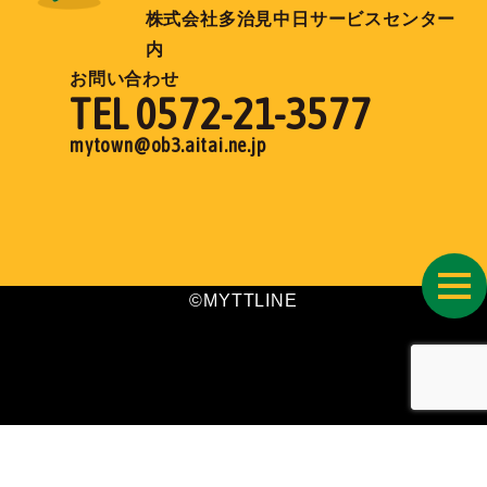
株式会社多治見中日サービスセンター
内
お問い合わせ
TEL 0572-21-3577
mytown@ob3.aitai.ne.jp
toggl
©MYTTLINE
navig