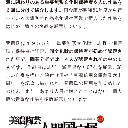
濃に関わりのある重要無形文化財保持者６人の作品を
６回に分けて紹介します。
同金庫が昭和61年度から行
っている美濃陶芸作品永年保存事業で購入した作品を
はじめ、数々の名品を展示しています。
豊蔵氏は１９５５年、重要無形文化財「志野・瀬戸
黒」保持者に認定。
同文化財の保持者が初めて認定さ
れた年で、陶芸分野では、４人が認定されその中の１
人です。
作品展は志野・瀬戸黒など67点を展示。珍
しい自身を描いた絵付け皿や「東濃信用金庫創業六十
周年」を記念し描かれた、豊蔵氏の原画を別染めした
のれん、また、あまり人目に触れたことはない、個人
蔵の貴重な作品も多数展示しています