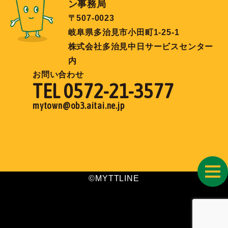
ン事務局
〒507-0023
岐阜県多治見市小田町1-25-1
株式会社多治見中日サービスセンター
内
お問い合わせ
TEL 0572-21-3577
mytown@ob3.aitai.ne.jp
toggl
©MYTTLINE
navig