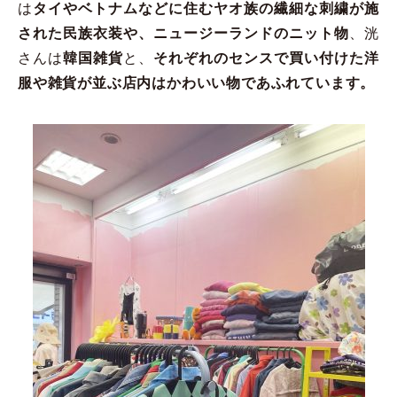
は
タイやベトナムなどに住むヤオ族の繊細な刺繍が施
された民族衣装や、ニュージーランドのニット物
、洸
さんは
韓国雑貨
と、
それぞれのセンスで買い付けた洋
服や雑貨が並ぶ店内はかわいい物であふれています。