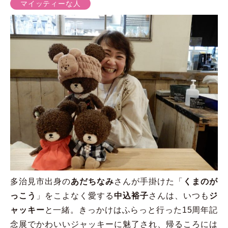
マイッティーな人
多治見市出身の
あだちなみ
さんが手掛けた「
くまのが
っこう
」をこよなく愛する
中込裕子
さんは、いつも
ジ
ャッキー
と一緒。きっかけはふらっと行った15周年記
念展でかわいいジャッキーに魅了され、帰るころには