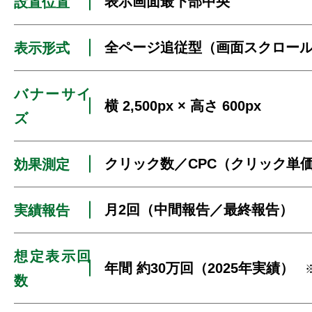
表示画面最下部中央
設置位置
全ページ追従型（画面スクロー
表示形式
バナーサイ
横 2,500px × 高さ 600px
ズ
クリック数／CPC（クリック単価
効果測定
月2回（中間報告／最終報告）
実績報告
想定表示回
年間 約30万回（2025年実績）
数