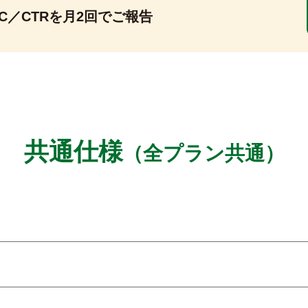
C／CTRを
月2回でご報告
共通仕様
（全プラン共通）
」