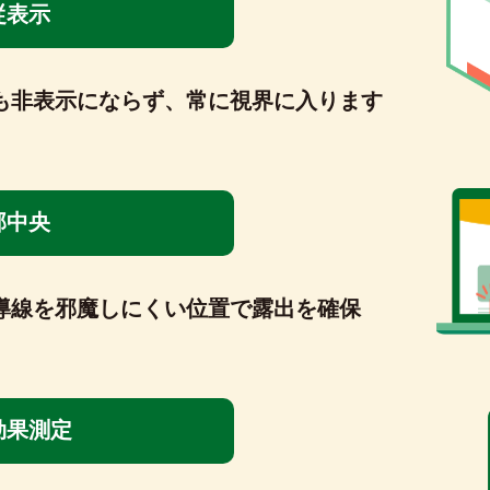
従表示
も非表示にならず、
常に視界に入ります
部中央
導線を邪魔しにくい
位置で露出を確保
効果測定