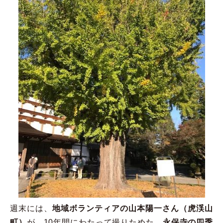
週末には、
地域ボランティアの山本陽一さん（虎渓山
町）
が、10年間にわたって撮りためた、
永保寺の四季