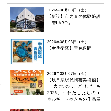
2026年08月08日（土）
【新設】市之倉の体験施設
「壱LABO」
ト
2026年08月08日（土）
【幸兵衛窯】青色週間
ら
2026年08月07日（金）
【岐阜県現代陶芸美術館】
ズ
「大地のこどもたち
2026」～わたしたちのエ
に
ネルギー～やきもの作品展
り