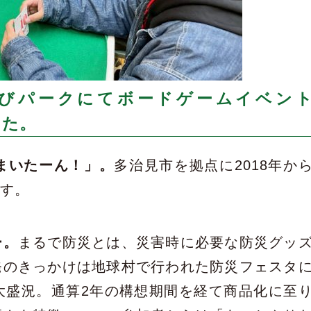
カまなびパークにてボードゲームイベン
した。
まいたーん！」。
多治見市を拠点に2018年か
ます。
ー。
まるで防災とは、災害時に必要な防災グッ
発のきっかけは地球村で行われた防災フェスタ
大盛況。通算2年の構想期間を経て商品化に至