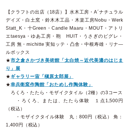
【クラフトの出店（18店）】水木工房・A´ナチュラル
デイズ・白土窯・鈴木木工品・木楽工房Nobu・Werk
Statt_K・十Green・Candle Maaru・MOUT・アトリ
エtaesya・ゆあ工房・鞄 HUIT・うさぎのピグレ・
工房 無・michitte 実知ッテ・凸舎・中根寿雄・リナ―
ルボックス
★
市之倉さかづき美術館「太白焼～近代美濃のはじま
り」展
★
ギャラリー宙「槇原太郎展」
★
幸兵衛窯作陶館「おためし作陶体験」
ろくろ・たたら・モザイクタイル（2種）の3コース
・ろくろ、または、たたら体験 １点1,500円
（税込）
・モザイクタイル体験 丸：800円（税込） 角：
1,400円（税込）