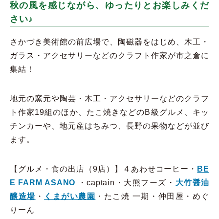
秋の風を感じながら、ゆったりとお楽しみくだ
さい♪
さかづき美術館の前広場で、陶磁器をはじめ、木工・
ガラス・アクセサリーなどのクラフト作家が市之倉に
集結！
地元の窯元や陶芸・木工・アクセサリーなどのクラフ
ト作家19組のほか、たこ焼きなどのB級グルメ、キッ
チンカーや、地元産はちみつ、長野の果物などが並び
ます。
【グルメ・食の出店（9店）】４あわせコーヒー・
BE
E FARM ASANO
・captain・大熊フーズ・
大竹醤油
醸造場
・
くまがい農園
・たこ焼 一期・仲田屋・めぐ
りーん