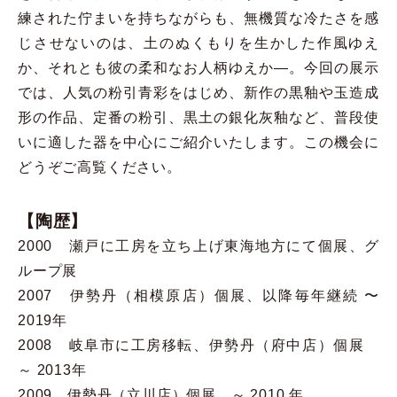
練された佇まいを持ちながらも、無機質な冷たさを感
じさせないのは、土のぬくもりを生かした作風ゆえ
か、それとも彼の柔和なお人柄ゆえか―。今回の展示
では、人気の粉引青彩をはじめ、新作の黒釉や玉造成
形の作品、定番の粉引、黒土の銀化灰釉など、普段使
いに適した器を中心にご紹介いたします。この機会に
どうぞご高覧ください。
【陶歴】
2000 瀬戸に工房を立ち上げ東海地方にて個展、グ
ループ展
2007 伊勢丹（相模原店）個展、以降毎年継続 〜
2019年
2008 岐阜市に工房移転、伊勢丹（府中店）個展
～ 2013年
2009 伊勢丹（立川店）個展 ～ 2010 年