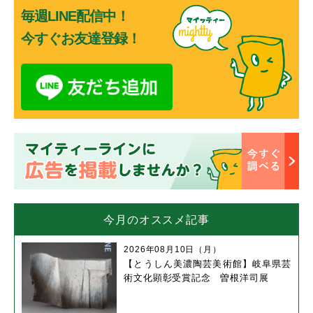
毎週LINE配信中！
今すぐお友達登録！
今月のオススメ記事
2026年08月10日（月）
【とうしん美濃陶芸美術館】岐阜県芸
術文化顕彰受賞記念 曽根洋司展