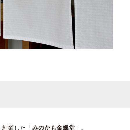
て創業した「
みのかも金蝶堂
」。