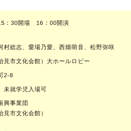
15：30開場 16：00開演
河村総志、愛場乃愛、西畑萌音、松野弥咲
治見市文化会館）大ホールロビー
2-8
、未就学児入場可
振興事業団
治見市文化会館）