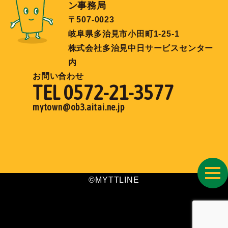
ン事務局
〒507-0023
岐阜県多治見市小田町1-25-1
株式会社多治見中日サービスセンター
内
お問い合わせ
TEL 0572-21-3577
mytown@ob3.aitai.ne.jp
toggl
©MYTTLINE
navig