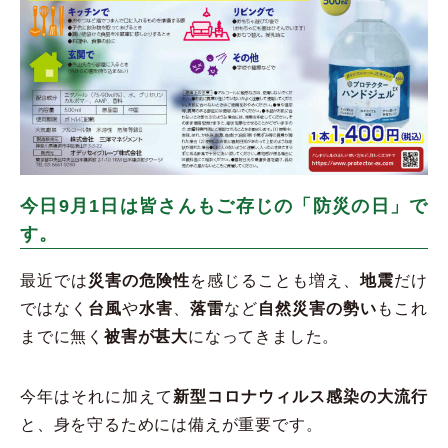
今日9月1日は皆さんもご存じの「防災の日」で
す。
最近では
災害の危険性
を感じることも増え、
地震
だけ
ではなく
台風
や
水害
、
落雷
など
自然災害の勢い
もこれ
までに無く
被害が甚大
になってきました。
今年はそれに加えて
新型コロナウィルス感染の大流行
と、身を守るためには備えが重要です。