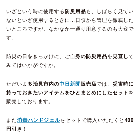
いざという時に使用する
防災用品
も、しばらく見てい
ないといざ使用するときに…日頃から管理を徹底した
いところですが、なかなか一通り用意するのも大変で
す。
防災の日をきっかけに、
ご自身の防災用品
を
見直し
て
みてはいかがですか。
ただいま
多治見市内の
中日新聞
販売店
では、
災害時に
持っておきたいアイテムをひとまとめにしたセット
を
販売しております。
また
消毒ハンドジェル
をセットで購入いただくと
400
円引き
！