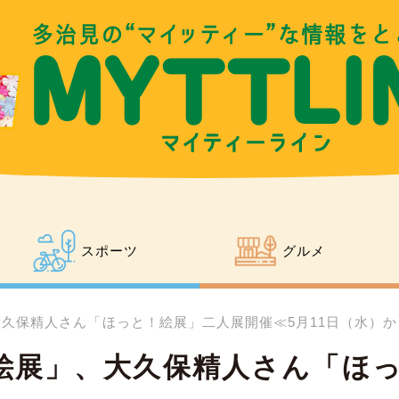
スポーツ
グルメ
久保精人さん「ほっと！絵展」二人展開催≪5月11日（水）から
絵展」、大久保精人さん「ほ