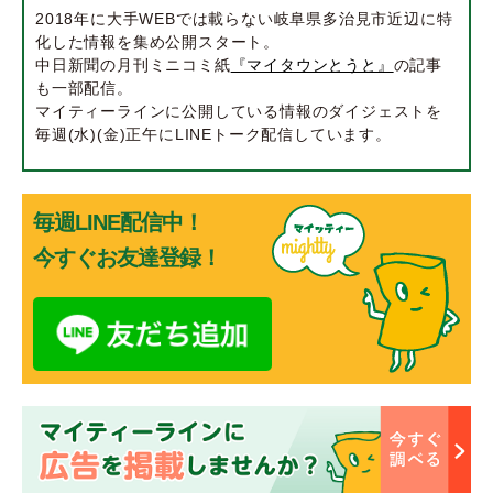
2018年に大手WEBでは載らない岐阜県多治見市近辺に特
化した情報を集め公開スタート。
中日新聞の月刊ミニコミ紙
『マイタウンとうと』
の記事
も一部配信。
マイティーラインに公開している情報のダイジェストを
毎週(水)(金)正午にLINEトーク配信しています。
毎週LINE配信中！
今すぐお友達登録！