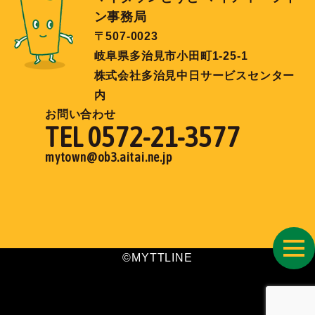
ン事務局
〒507-0023
岐阜県多治見市小田町1-25-1
株式会社多治見中日サービスセンター
内
お問い合わせ
TEL 0572-21-3577
mytown@ob3.aitai.ne.jp
toggl
©MYTTLINE
navig