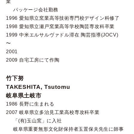
業
パッケージ会社勤務
1996 愛知県立窯業高等技術専門校デザイン科修了
1998 愛知県立瀬戸窯業高等学校陶芸専攻科卒業
1999 中米エルサルヴァドル滞在 陶芸指導(JOCV)
〜
2001
2009 自宅工房にて作陶
竹下努
TAKESHITA, Tsutomu
岐阜県土岐市
1986 長野に生まれる
2007 岐阜県立多治見工業高校専攻科卒業
「(有)玉山窯」に入社
岐阜県重要無形文化財保持者玉置保夫先生に師事