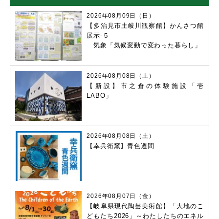
2026年08月09日（日）
【多治見市土岐川観察館】かんさつ館
展示-５
気象「気候変動で変わった暮らし」
2026年08月08日（土）
【新設】市之倉の体験施設「壱
LABO」
2026年08月08日（土）
【幸兵衛窯】青色週間
2026年08月07日（金）
【岐阜県現代陶芸美術館】「大地のこ
どもたち2026」～わたしたちのエネル