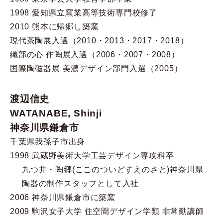
1998 愛知県立窯業高等技術専門校修了
2010 熊本に帰郷し築窯
現代茶陶展入選（2010・2013・2017・2018）
織部の心 作陶展入選（2006・2007・2008）
国際陶磁器展 美濃デザイン部門入選（2005）
渡辺信史
WATANABE, Shinji
神奈川県鎌倉市
千葉県我孫子市出身
1998 武蔵野美術大学工芸デザイン専攻科卒
九つ井・陶郷(ここのついどすえのさと)神奈川県
陶器の制作スタッフとして入社
2006 神奈川県鎌倉市に築窯
2009 駒沢女子大学 住空間デザイン学類 非常勤講師