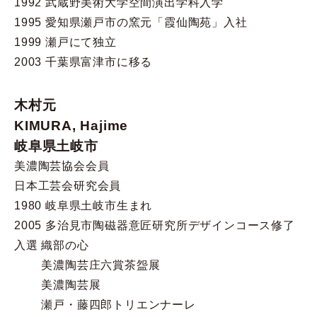
1992 武蔵野美術大学空間演出学科入学
1995 愛知県瀬戸市の窯元「霞仙陶苑」入社
1999 瀬戸にて独立
2003 千葉県富津市に移る
木村元
KIMURA, Hajime
岐阜県土岐市
美濃陶芸協会会員
日本工芸会研究会員
1980 岐阜県土岐市生まれ
2005 多治見市陶磁器意匠研究所デザインコース修了
入選 織部の心
美濃陶芸庄六賞茶盌展
美濃陶芸展
瀬戸・藤四郎トリエンナーレ