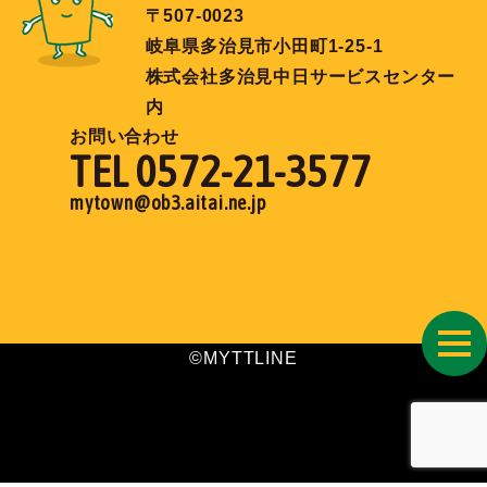
〒507-0023
岐阜県多治見市小田町1-25-1
株式会社多治見中日サービスセンター
内
お問い合わせ
TEL 0572-21-3577
mytown@ob3.aitai.ne.jp
toggl
©MYTTLINE
navig