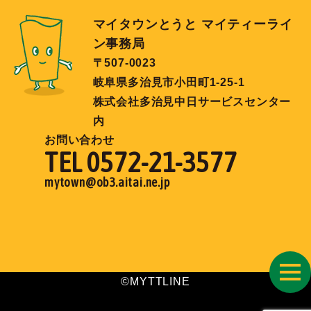
マイタウンとうと マイティーライ
ン事務局
〒507-0023
岐阜県多治見市小田町1-25-1
株式会社多治見中日サービスセンター
内
お問い合わせ
TEL 0572-21-3577
mytown@ob3.aitai.ne.jp
toggl
©MYTTLINE
navig