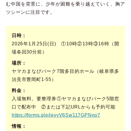
む中国を背景に、少年が困難を乗り越えていく、胸ア
ツシーンに注目です。
日時
2026年1月25日(日) ①10時②13時③16時（開
場各回30分前）
場所
ヤマカまなびパーク7階多目的ホール（岐阜県多
治見市豊岡町1-55）
料金
入場無料。要整理券①ヤマカまなびパーク5階窓
口で配布中 ②または下記URLからも予約可能
https://forms.gle/jevyV6Sw117GPNno7
情報