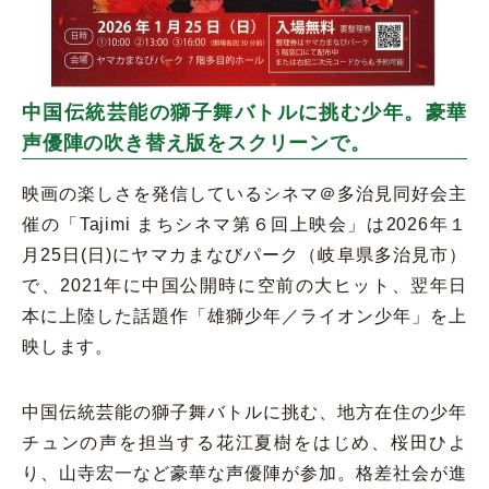
中国伝統芸能の獅子舞バトルに挑む少年。豪華
声優陣の吹き替え版をスクリーンで。
映画の楽しさを発信しているシネマ＠多治見同好会主
催の「Tajimi まちシネマ第６回上映会」は2026年１
月25日(日)にヤマカまなびパーク（岐阜県多治見市）
で、2021年に中国公開時に空前の大ヒット、翌年日
本に上陸した話題作「雄獅少年／ライオン少年」を上
映します。
中国伝統芸能の獅子舞バトルに挑む、地方在住の少年
チュンの声を担当する花江夏樹をはじめ、桜田ひよ
り、山寺宏一など豪華な声優陣が参加。格差社会が進