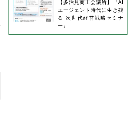
【多治見商工会議所】『AI
エージェント時代に生き残
」
る 次世代経営戦略セミナ
手
ー』
ら