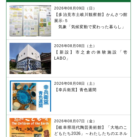
2026年08月09日（日）
【多治見市土岐川観察館】かんさつ館
展示-５
気象「気候変動で変わった暮らし」
2026年08月08日（土）
【新設】市之倉の体験施設「壱
LABO」
2026年08月08日（土）
【幸兵衛窯】青色週間
2026年08月07日（金）
【岐阜県現代陶芸美術館】「大地のこ
どもたち2026」～わたしたちのエネル