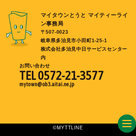
マイタウンとうと マイティーライ
ン事務局
〒507-0023
岐阜県多治見市小田町1-25-1
株式会社多治見中日サービスセンター
内
お問い合わせ
TEL 0572-21-3577
mytown@ob3.aitai.ne.jp
toggl
©MYTTLINE
navig