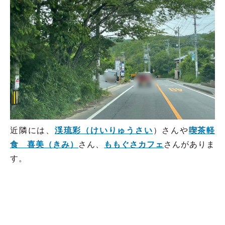
近隣には、
渓琉彩（けいりゅうさい
）さんや
喫茶軽
食 喜美（きみ）
さん、
ももぐさカフェ
さんがありま
す。