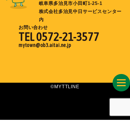
岐阜県多治見市小田町1-25-1
株式会社多治見中日サービスセンター
内
お問い合わせ
TEL 0572-21-3577
mytown@ob3.aitai.ne.jp
toggl
©MYTTLINE
navig